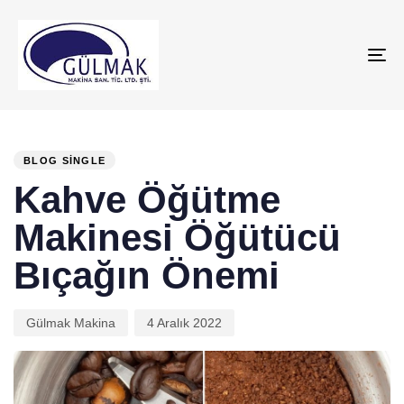
To
na
PUBLISHED
Author
Published
IN:
on:
BLOG SINGLE
Kahve Öğütme
Makinesi Öğütücü
Bıçağın Önemi
Gülmak Makina
4 Aralık 2022